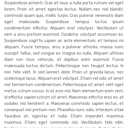
Suspendisse potenti. Cras at risus a nulla porta rutrum vel eget
lorem. Proin sit amet egestas lectus. Nullam nec nisl blandit,
commodo quam quis, mollis turpis. Cras pulvinar venenatis diam
eget malesuada. Suspendisse tempus luctus ipsum
condimentum efficitur. Aliquam erat volutpat. Vestibulum ut
sem a arcu pretium euismod. Curabitur volutpat accumsan ex.
Suspendisse sagittis sapien ac ante elementum, et tempus mi
aliquam. Fusce tempus, arcu a pulvinar ultricies, massa nunc
suscipit tellus, sed congue ex magna eu nulla. Aliquam ultrices
diam non risus vehicula, at dapibus enim euismod. Fusce
malesuada luctus dictum. Pellentesque non feugiat lectus. In
non felis velit. In sed laoreet dolor. Proin ut gravida lacus, nec
scelerisque lacus. Aliquam erat volutpat. Etiam vel odio sit amet
nisl fermentum condimentum. Pellentesque sit amet velit eget
metus rutrum cursus. In at eros nisl. Nam elementum enim sem,
id efficitur sapien rutrum sit amet. Maecenas efficitur eros ex, at
sodales nisl hendrerit a. Maecenas commodo sapien lectus, et
consequat nisi pretium non. Phasellus nunc odio, interdum vitae
faucibus at, egestas et nulla. Etiam imperdiet maximus
maximus. Etiam eget commodo nisi. Vestibulum felis nibh,