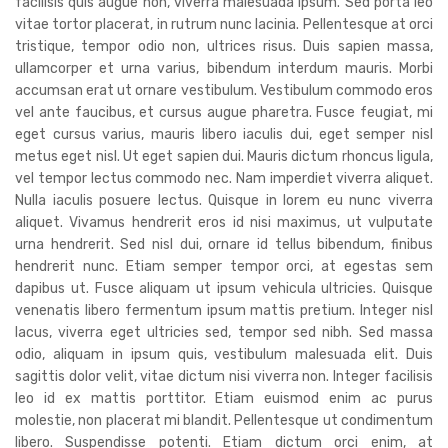
facilisis quis augue non, viverra malesuada ipsum. Sed porta leo
vitae tortor placerat, in rutrum nunc lacinia. Pellentesque at orci
tristique, tempor odio non, ultrices risus. Duis sapien massa,
ullamcorper et urna varius, bibendum interdum mauris. Morbi
accumsan erat ut ornare vestibulum. Vestibulum commodo eros
vel ante faucibus, et cursus augue pharetra. Fusce feugiat, mi
eget cursus varius, mauris libero iaculis dui, eget semper nisl
metus eget nisl. Ut eget sapien dui. Mauris dictum rhoncus ligula,
vel tempor lectus commodo nec. Nam imperdiet viverra aliquet.
Nulla iaculis posuere lectus. Quisque in lorem eu nunc viverra
aliquet. Vivamus hendrerit eros id nisi maximus, ut vulputate
urna hendrerit. Sed nisl dui, ornare id tellus bibendum, finibus
hendrerit nunc. Etiam semper tempor orci, at egestas sem
dapibus ut. Fusce aliquam ut ipsum vehicula ultricies. Quisque
venenatis libero fermentum ipsum mattis pretium. Integer nisl
lacus, viverra eget ultricies sed, tempor sed nibh. Sed massa
odio, aliquam in ipsum quis, vestibulum malesuada elit. Duis
sagittis dolor velit, vitae dictum nisi viverra non. Integer facilisis
leo id ex mattis porttitor. Etiam euismod enim ac purus
molestie, non placerat mi blandit. Pellentesque ut condimentum
libero. Suspendisse potenti. Etiam dictum orci enim, at